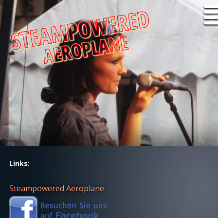
Links:
Steampowered Aeroplane